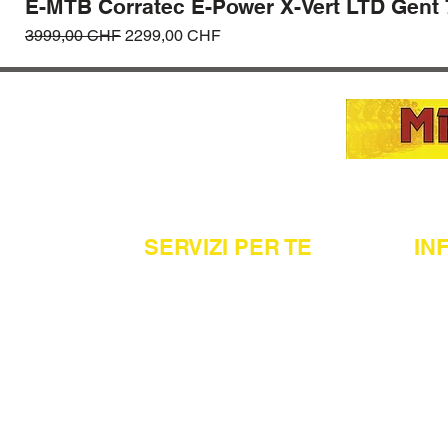
E-MTB Corratec E-Power X-Vert LTD Gent
Prezzo regolare
Prezzo scontato
3999,00 CHF
2299,00 CHF
SERVIZI PER TE
IN
Acquisto in sede
Cons
00 Bellinzona
Assistenza e riparazioni
Ordin
Noleggio
Meto
Pagamenti rateali
Polit
Term