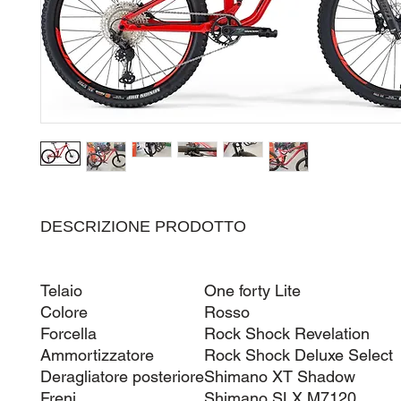
DESCRIZIONE PRODOTTO
Telaio
One forty Lite
Colore
Rosso
Forcella
Rock Shock Revelation
Ammortizzatore
Rock Shock Deluxe Select
Deragliatore posteriore
Shimano XT Shadow
Freni
Shimano SLX M7120