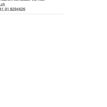
.ch
41 91 8294626