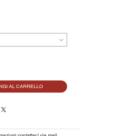
regolare
scontato
NGI AL CARRELLO
mazioni contattaci via mail