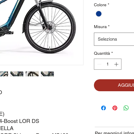
Colore
*
Misura
*
Seleziona
Quantità
*
AGGIU
O
E)
4-Boost LOR DS
VELLA
Per maggiori infor