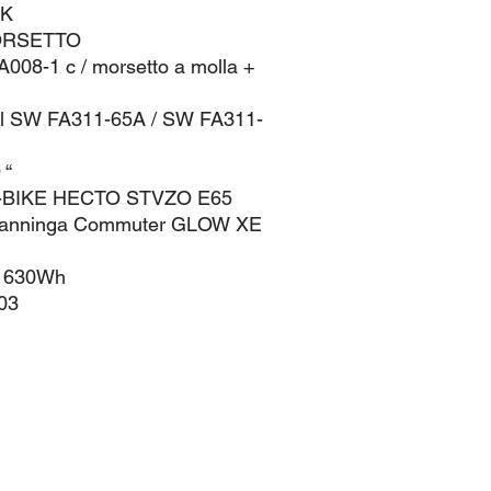
TK
ORSETTO
8-1 c / morsetto a molla +
 SW FA311-65A / SW FA311-
 “
E-BIKE HECTO STVZO E65
nninga Commuter GLOW XE
 630Wh
03