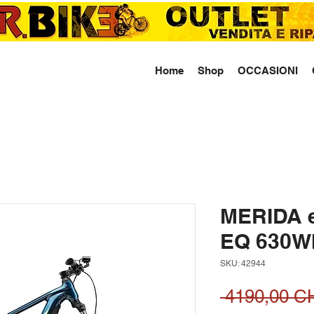
Home
Shop
OCCASIONI
MERIDA e
EQ 630W
SKU: 42944
 4190,00 C