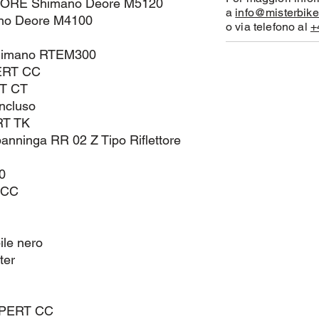
RE Shimano Deore M5120
a
info@misterbike
o Deore M4100
o via telefono al
+
Shimano RTEM300
ERT CC
T CT
cluso
T TK
ninga RR 02 Z Tipo Riflettore
0
 CC
ile nero
ter
XPERT CC