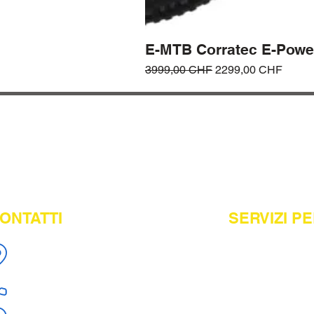
E-MTB Corratec E-Powe
Prezzo regolare
Prezzo scontato
3999,00 CHF
2299,00 CHF
ONTATTI
SERVIZI PE
Acquisto in sede
Via San Gottardo 20, 6500 Bellinzona
Assistenza e rip
Noleggio
+41 91 8294626
Pagamenti rateal