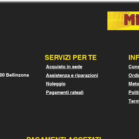
SERVIZI PER TE
IN
Acquisto in sede
Cons
00 Bellinzona
Assistenza e riparazioni
Ordin
Noleggio
Meto
Pagamenti rateali
Polit
Term