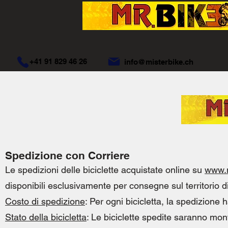
+41 91 829 46 26
info@misterbike.ch
Spedizione con Corriere
Le spedizioni delle biciclette acquistate online su
www.m
disponibili esclusivamente per consegne sul territorio d
Costo di spedizione
: Per ogni bicicletta, la spedizion
Stato della bicicletta
: Le biciclette spedite saranno mo