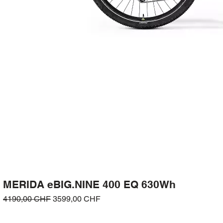
MERIDA eBIG.NINE 400 EQ 630Wh
Prezzo regolare
Prezzo scontato
4190,00 CHF
3599,00 CHF