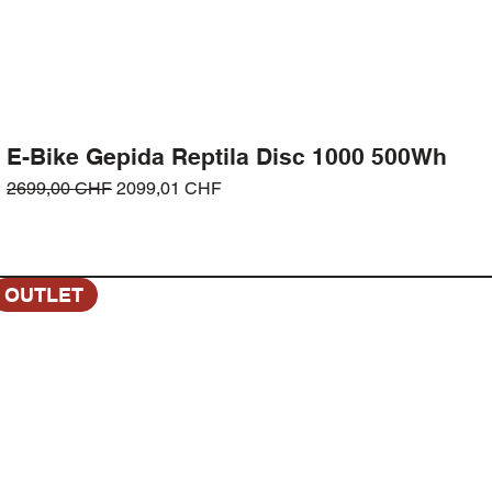
E-Bike Gepida Reptila Disc 1000 500Wh
Prezzo regolare
Prezzo scontato
2699,00 CHF
2099,01 CHF
OUTLET