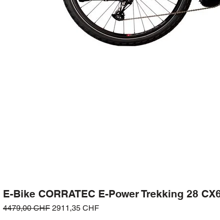
E-Bike CORRATEC E-Power Trekking 28 CX
Prezzo regolare
Prezzo scontato
4479,00 CHF
2911,35 CHF