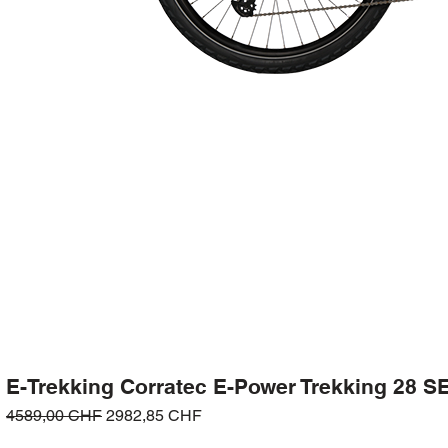
E-Trekking Corratec E-Power Trekking 28 
Prezzo regolare
Prezzo scontato
4589,00 CHF
2982,85 CHF