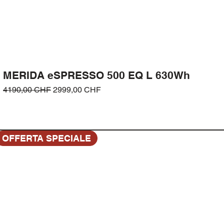
MERIDA eSPRESSO 500 EQ L 630Wh
Prezzo regolare
Prezzo scontato
4190,00 CHF
2999,00 CHF
OFFERTA SPECIALE