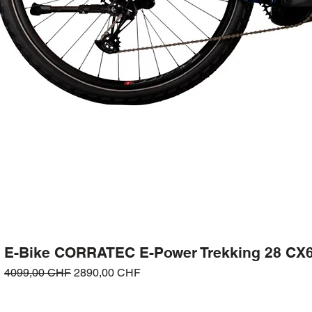
E-Bike CORRATEC E-Power Trekking 28 CX6
Prezzo regolare
Prezzo scontato
4099,00 CHF
2890,00 CHF