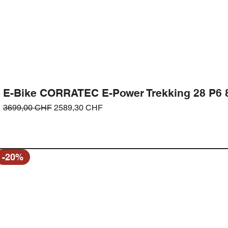
E-Bike CORRATEC E-Power Trekking 28 P6
Prezzo regolare
Prezzo scontato
3699,00 CHF
2589,30 CHF
-20%