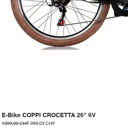
E-Bike COPPI CROCETTA 26" 6V
Prezzo regolare
Prezzo scontato
1399,00 CHF
999,03 CHF