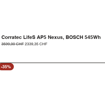
Corratec LifeS AP5 Nexus, BOSCH 545Wh
Prezzo regolare
Prezzo scontato
3599,00 CHF
2339,35 CHF
-35%