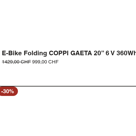
E-Bike Folding COPPI GAETA 20” 6 V 360W
Prezzo regolare
Prezzo scontato
1429,00 CHF
999,00 CHF
-30%