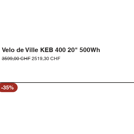
Velo de Ville KEB 400 20" 500Wh
Prezzo regolare
Prezzo scontato
3599,00 CHF
2519,30 CHF
-35%