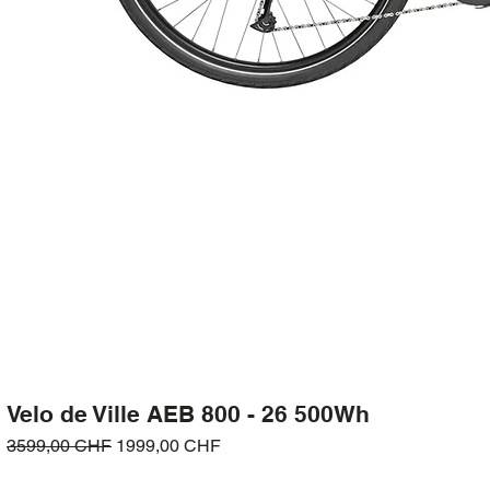
Velo de Ville AEB 800 - 26 500Wh
Prezzo regolare
Prezzo scontato
3599,00 CHF
1999,00 CHF