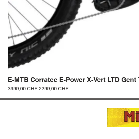
E-MTB Corratec E-Power X-Vert LTD Gent
Prezzo regolare
Prezzo scontato
3999,00 CHF
2299,00 CHF