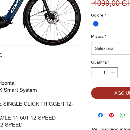
 4099,00 C
Colore
*
Misura
*
Seleziona
O
Quantità
*
izontal
CX Smart System
AGGIU
LE SINGLE CLICK TRIGGER 12-
AGLE 11-50T 12-SPEED
 12-SPEED
Per maggiori infor