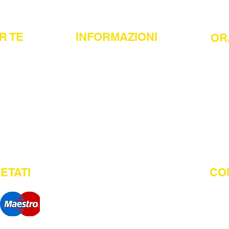
R TE
INFORMAZIONI
OR
Consegne e spedizioni
Lune
arazioni
Ordina e ritira in sede
Mar -
Metodi di pagamento
Sabat
i
Politica dei resi
Termini e condizioni
ETATI
CO