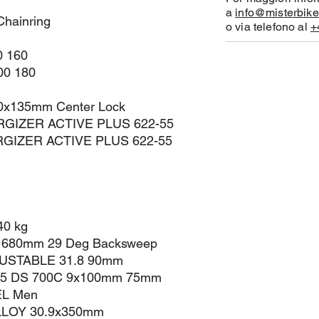
a
info@misterbike
hainring
o via telefono al
+
0 160
00 180
10x135mm Center Lock
RGIZER ACTIVE PLUS 622-55
ERGIZER ACTIVE PLUS 622-55
40 kg
 680mm 29 Deg Backsweep
JUSTABLE 31.8 90mm
25 DS 700C 9x100mm 75mm
EL Men
LLOY 30.9x350mm