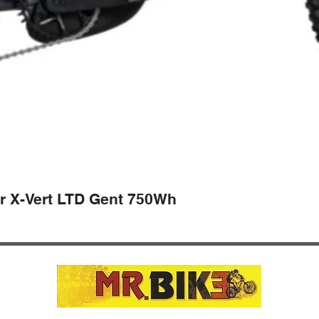
r X-Vert LTD Gent 750Wh
Vista rapida