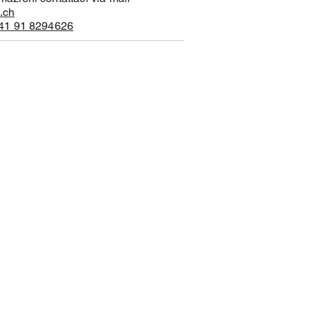
.ch
41 91 8294626