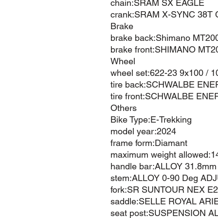
chain:SRAM SX EAGLE
crank:SRAM X-SYNC 38T C
Brake
brake back:Shimano MT20
brake front:SHIMANO MT2
Wheel
wheel set:622-23 9x100 / 
tire back:SCHWALBE ENE
tire front:SCHWALBE EN
Others
Bike Type:E-Trekking
model year:2024
frame form:Diamant
maximum weight allowed:1
handle bar:ALLOY 31.8mm
stem:ALLOY 0-90 Deg AD
fork:SR SUNTOUR NEX E
saddle:SELLE ROYAL ARI
seat post:SUSPENSION A