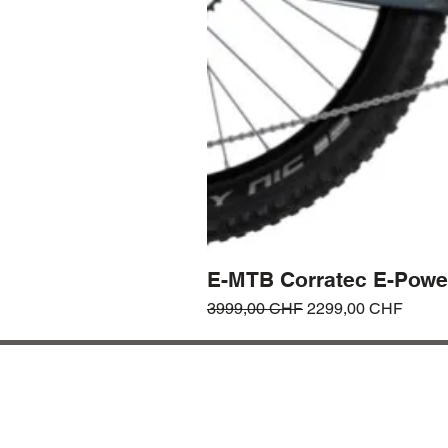
E-MTB Corratec E-Powe
Prezzo regolare
Prezzo scontato
3999,00 CHF
2299,00 CHF